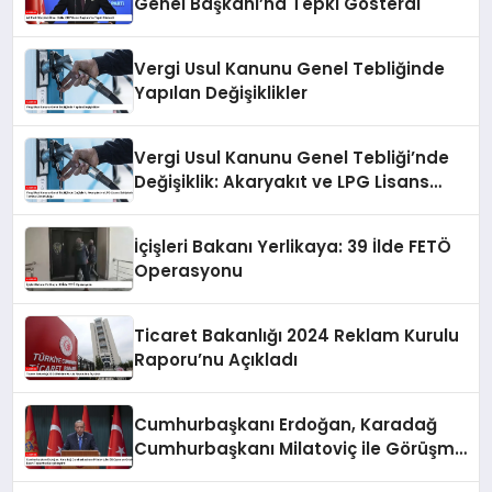
Genel Başkanı’na Tepki Gösterdi
Vergi Usul Kanunu Genel Tebliğinde
Yapılan Değişiklikler
Vergi Usul Kanunu Genel Tebliği’nde
Değişiklik: Akaryakıt ve LPG Lisans
Sahiplerine Teminat Zorunluluğu
İçişleri Bakanı Yerlikaya: 39 İlde FETÖ
Operasyonu
Ticaret Bakanlığı 2024 Reklam Kurulu
Raporu’nu Açıkladı
Cumhurbaşkanı Erdoğan, Karadağ
Cumhurbaşkanı Milatoviç ile Görüşme
ve Ortak Basın Toplantısı