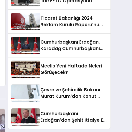
İlde FETÖ Operasyonu
Ticaret Bakanlığı 2024
Reklam Kurulu Raporu’nu
Açıkladı
Cumhurbaşkanı Erdoğan,
Karadağ Cumhurbaşkanı
Milatoviç ile Görüşme ve
Ortak Basın Toplantısı
Meclis Yeni Haftada Neleri
Gerçekleştirdi
Görüşecek?
Çevre ve Şehircilik Bakanı
Murat Kurum’dan Konut
Kampanyaları Açıklaması
Cumhurbaşkanı
Erdoğan’dan Şehit İtfaiye Eri
Furkan Sayın’a Başsağlığı