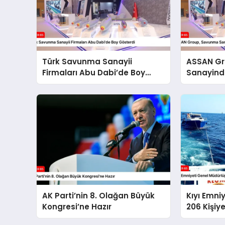
Türk Savunma Sanayii
ASSAN G
Firmaları Abu Dabi’de Boy
Sanayinde
Gösterdi
AK Parti’nin 8. Olağan Büyük
Kıyı Emni
Kongresi’ne Hazır
206 Kişiy