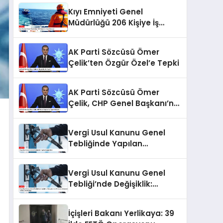
Kıyı Emniyeti Genel
Müdürlüğü 206 Kişiye İş
İmkanı Sunuyor
AK Parti Sözcüsü Ömer
Çelik’ten Özgür Özel’e Tepki
AK Parti Sözcüsü Ömer
Çelik, CHP Genel Başkanı’na
Tepki Gösterdi
Vergi Usul Kanunu Genel
Tebliğinde Yapılan
Değişiklikler
Vergi Usul Kanunu Genel
Tebliği’nde Değişiklik:
Akaryakıt ve LPG Lisans
Sahiplerine Teminat
İçişleri Bakanı Yerlikaya: 39
Zorunluluğu