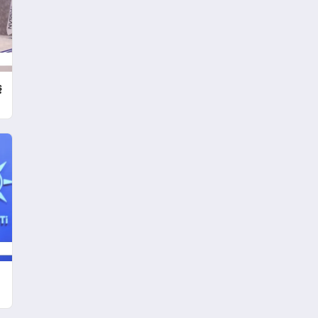
Mesajı
ş